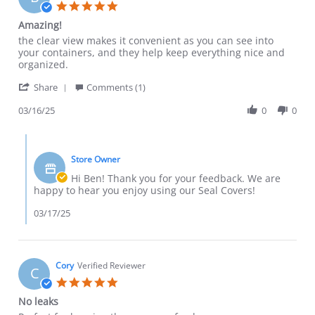
5.0 star rating
Amazing!
Review by Ben D. on 16 Mar 2025
review stating Amazing!
the clear view makes it convenient as you can see into
your containers, and they help keep everything nice and
organized.
' Share Review by Ben D. on 16 Mar 2025
Share
Comments (1)
03/16/25
0
0
Comments by Store Owner on Review by Ben D. on 16 Mar 2
Store Owner
Hi Ben! Thank you for your feedback. We are
happy to hear you enjoy using our Seal Covers!
03/17/25
Cory
Verified Reviewer
C
5.0 star rating
No leaks