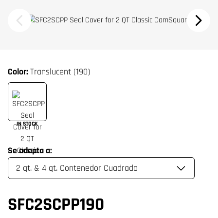
Color:
Translucent (190)
IN STOCK
Se adapta a:
SFC2SCPP190