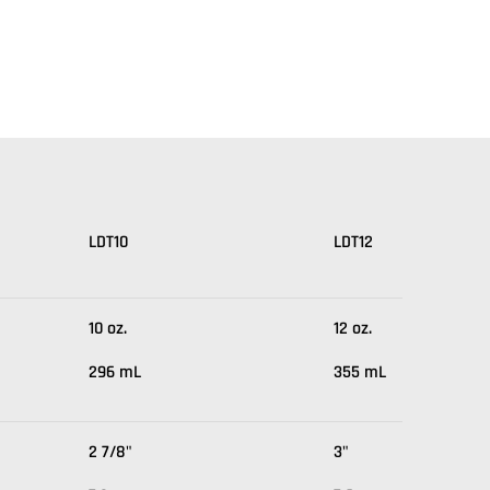
LDT10
LDT12
10 oz.
12 oz.
296 mL
355 mL
2 7/8"
3"