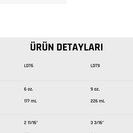
ÜRÜN DETAYLARI
LDT6
LDT9
6 oz.
9 oz.
177 mL
226 mL
2 11/16"
3 3/16"