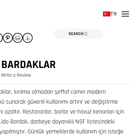
TR
SEARCH
® BARDAKLAR
Write a Review
0.0 star rating
aklar, kırılma olmadan şeffaf camın modern
 sunarak güvenli kullanımı artırır ve değiştirme
ni azaltır. Restoranlar, barlar ve havuz kenarları için
Lido Bardak, darbeye dayanıklı NSF listesindeki
yapılmıştır. Günlük yemeklerde kullanım için isteğe