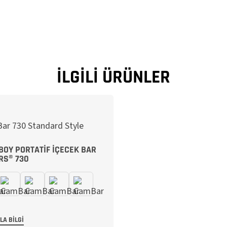
İLGILI ÜRÜNLER
BOY PORTATIF İÇECEK BAR
RS® 730
LA BILGI