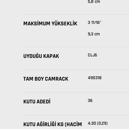
5,8 cm
3 11/16"
MAKSIMUM YÜKSEKLIK
9,3 cm
CLJ6
UYDUĞU KAPAK
49S318
TAM BOY CAMRACK
36
KUTU ADEDI
4.30 (0.29)
KUTU AĞIRLIĞI KG (HACIM