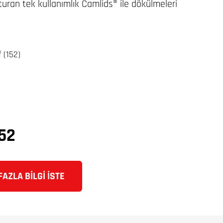
oturan tek kullanımlık Camlids® ile dökülmeleri
f (152)
52
AZLA BILGI İSTE