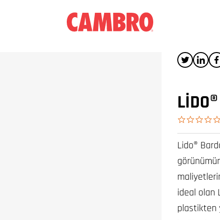
LIDO
Lido® Bard
görünümünü
maliyetleri
ideal olan 
plastikten 