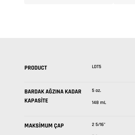
LDT5
PRODUCT
5 oz.
BARDAK AĞZINA KADAR
KAPASITE
148 mL
2 5/16"
MAKSIMUM ÇAP