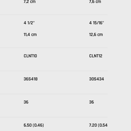
7,2 cm
7,6 cm
4 1/2"
4 15/16"
11,4 cm
12,6 cm
CLNT10
CLNT12
36S418
30S434
36
36
6.50 (0.46)
7.20 (0.54)