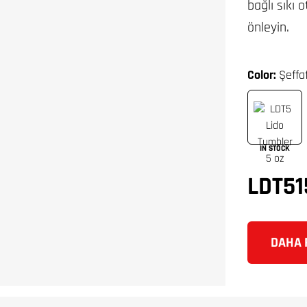
bağlı sıkı 
önleyin.
Color:
Şeffa
IN STOCK
LDT51
DAHA F