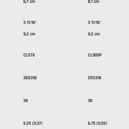
6,7 cm
8,1 cm
3 11/16"
3 11/16"
9,2 cm
9,2 cm
CLST6
CL900P
36S318
25S318
36
36
5.25 (0.37)
6.75 (0.55)