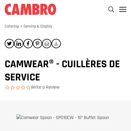
Catering
/
Serving & Display
CAMWEAR® - CUILLÈRES DE
SERVICE
Write a Review
0.0 star rating