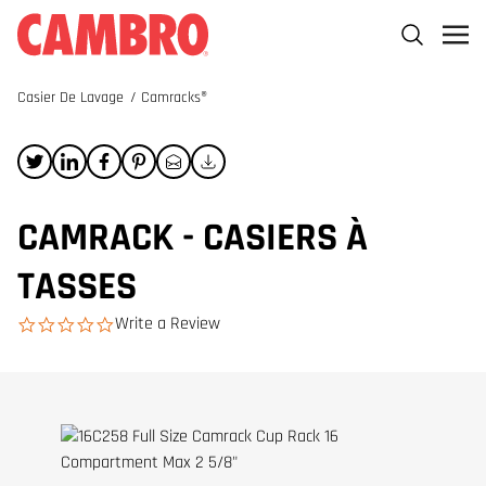
Casier De Lavage
/
Camracks®
CAMRACK - CASIERS À
TASSES
Write a Review
0.0 star rating