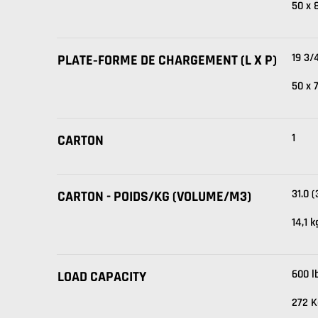
50 x 
19 3/
PLATE‑FORME DE CHARGEMENT (L X P)
50 x 
1
CARTON
31.0 (
CARTON - POIDS/KG (VOLUME/M3)
14,1 
600 l
LOAD CAPACITY
272 K