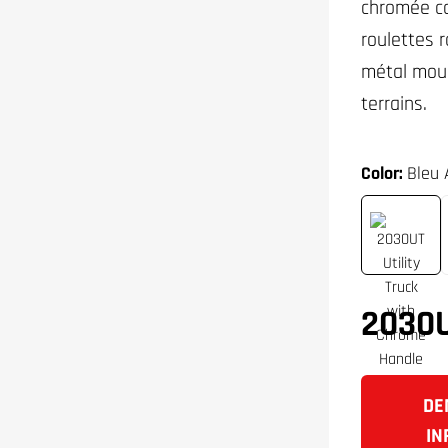
chromée co
roulettes 
métal moul
terrains.
Color:
Bleu 
2030
DE
IN