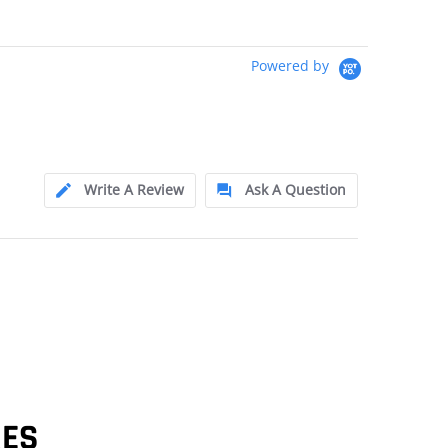
Powered by
Write A Review
Ask A Question
RES