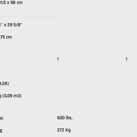
81,5 x 98 cm
4" x 29 5/8"
775 cm
1
1
3.28)
kg (0,09 m3)
600 lbs.
bs
272 Kg
g