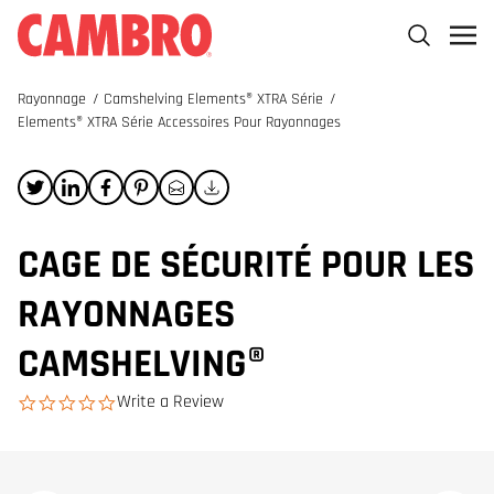
Rayonnage
/
Camshelving Elements® XTRA Série
/
Elements® XTRA Série Accessoires Pour Rayonnages
CAGE DE SÉCURITÉ POUR LES
RAYONNAGES
CAMSHELVING®
Write a Review
0.0 star rating