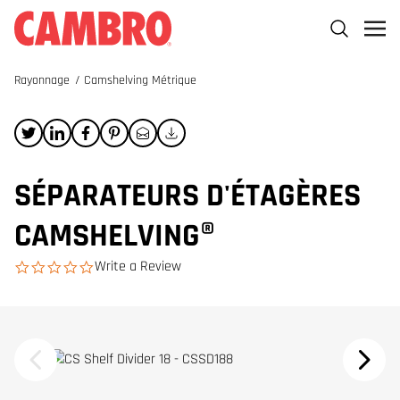
Rayonnage
/
Camshelving Métrique
SÉPARATEURS D'ÉTAGÈRES
CAMSHELVING®
Write a Review
0.0 star rating