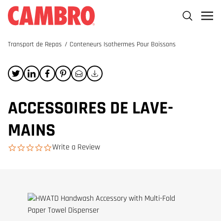
Transport de Repas
/
Conteneurs Isothermes Pour Boissons
ACCESSOIRES DE LAVE-
MAINS
Write a Review
0.0 star rating