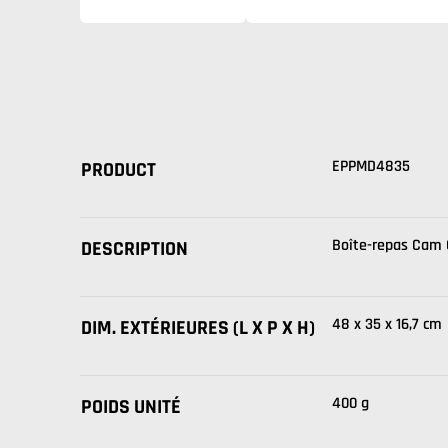
EPPMD4835
PRODUCT
Boîte-repas Cam
DESCRIPTION
48 x 35 x 16,7 cm
DIM. EXTÉRIEURES (L X P X H)
400 g
POIDS UNITÉ