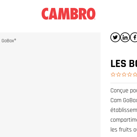
x GoBox®
LES B
Conçue pou
Cam GoBox 
établissem
compartime
les fruits 