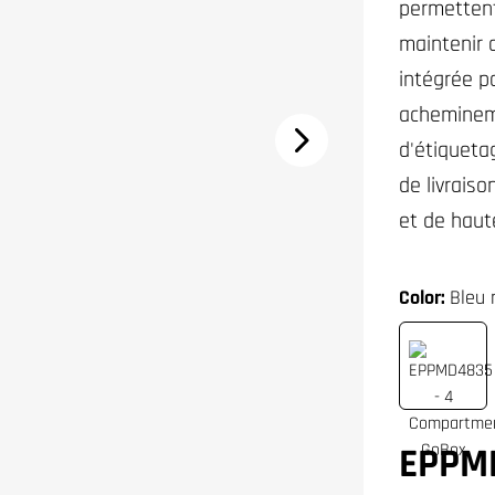
permettent
maintenir 
intégrée p
achemineme
d'étiqueta
de livrais
et de haute
Color:
Bleu r
EPPM