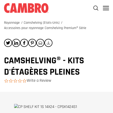
Rayonnage
/
Camshelving (Etats-Unis)
/
Accessoires pour rayonnage Camshelving Premium® Série
CAMSHELVING® - KITS
D'ÉTAGÈRES PLEINES
Write a Review
0.0 star rating