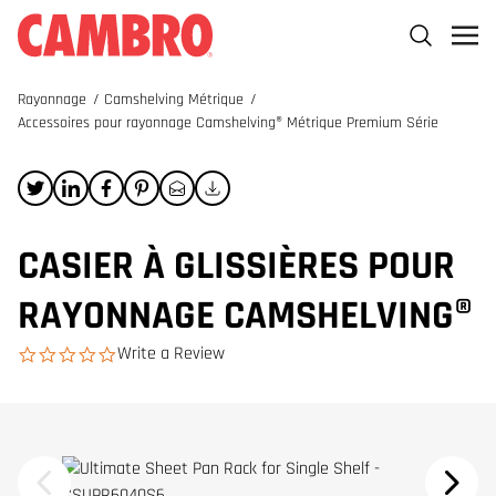
Rayonnage
/
Camshelving Métrique
/
Accessoires pour rayonnage Camshelving® Métrique Premium Série
CASIER À GLISSIÈRES POUR
RAYONNAGE CAMSHELVING®
Write a Review
0.0 star rating