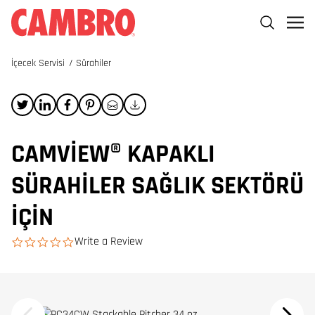
İçecek Servisi
/
Sürahiler
CAMVIEW® KAPAKLI
SÜRAHILER SAĞLIK SEKTÖRÜ
İÇIN
Write a Review
0.0 star rating