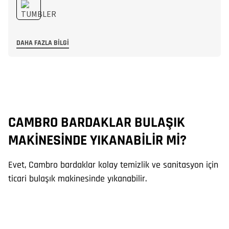
DAHA FAZLA BILGI
CAMBRO BARDAKLAR BULAŞIK
C
MAKINESINDE YIKANABILIR MI?
K
Evet, Cambro bardaklar kolay temizlik ve sanitasyon için
Ev
ticari bulaşık makinesinde yıkanabilir.
ek
su