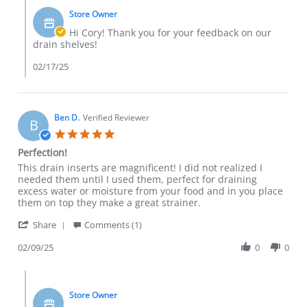
Store Owner
Hi Cory! Thank you for your feedback on our
drain shelves!
02/17/25
Ben D.
Verified Reviewer
B
5.0 star rating
Perfection!
Review by Ben D. on 9 Feb 2025
review stating Perfection!
This drain inserts are magnificent! I did not realized I
needed them until I used them, perfect for draining
excess water or moisture from your food and in you place
them on top they make a great strainer.
' Share Review by Ben D. on 9 Feb 2025
Share
Comments (1)
02/09/25
0
0
Comments by Store Owner on Review by Ben D. on 9 Feb 202
Store Owner