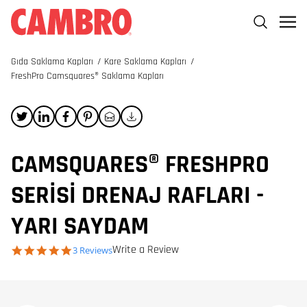
Gıda Saklama Kapları
/
Kare Saklama Kapları
/
FreshPro Camsquares® Saklama Kapları
CAMSQUARES® FRESHPRO
SERISI DRENAJ RAFLARI -
YARI SAYDAM
Write a Review
5.0 star rating
3 Reviews