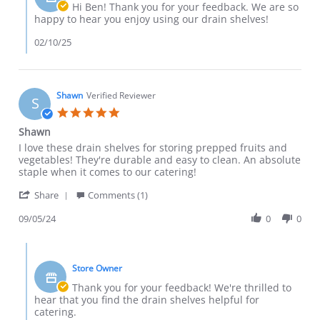
Hi Ben! Thank you for your feedback. We are so
happy to hear you enjoy using our drain shelves!
02/10/25
Shawn
Verified Reviewer
S
5.0 star rating
Shawn
Review by Shawn on 5 Sep 2024
review stating Shawn
I love these drain shelves for storing prepped fruits and
vegetables! They're durable and easy to clean. An absolute
staple when it comes to our catering!
' Share Review by Shawn on 5 Sep 2024
Share
Comments (1)
09/05/24
0
0
Comments by Store Owner on Review by Shawn on 5 Sep 20
Store Owner
Thank you for your feedback! We're thrilled to
hear that you find the drain shelves helpful for
catering.