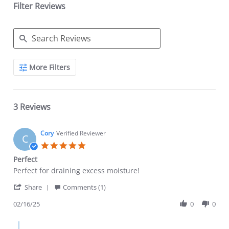
Filter Reviews
Search Reviews
More Filters
3 Reviews
Cory
Verified Reviewer
C
5.0 star rating
Perfect
Review by Cory on 16 Feb 2025
review stating Perfect
Perfect for draining excess moisture!
' Share Review by Cory on 16 Feb 2025
Share
Comments (1)
02/16/25
0
0
Comments by Store Owner on Review by Cory on 16 Feb 2025