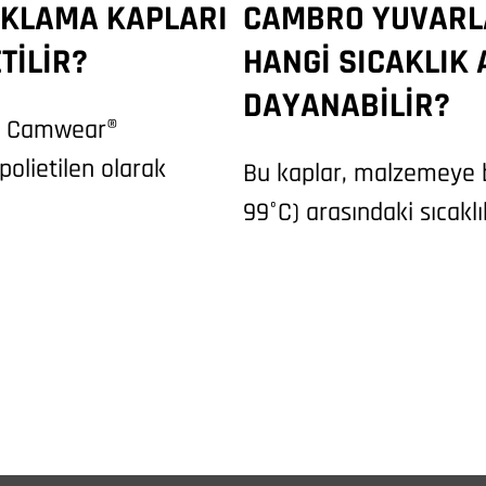
AKLAMA KAPLARI
CAMBRO YUVARL
TILIR?
HANGI SICAKLIK
DAYANABILIR?
rı Camwear®
polietilen olarak
Bu kaplar, malzemeye ba
99°C) arasındaki sıcaklı