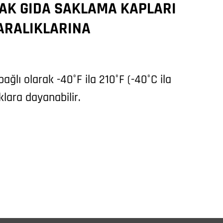
AK GIDA SAKLAMA KAPLARI
CAMB
 ARALIKLARINA
BULAŞ
Evet, Ca
makinesi
ğlı olarak -40°F ila 210°F (-40°C ila
klara dayanabilir.