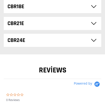
CBR18E
CBR21E
CBR24E
REVIEWS
Powered by
0.0 star rating
0 Reviews