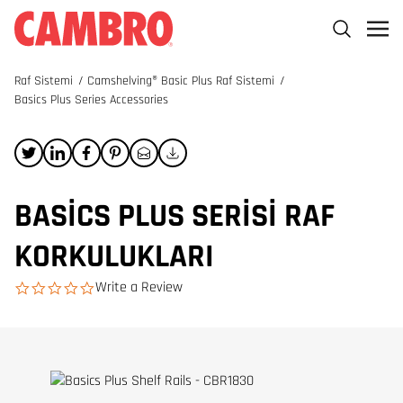
Raf Sistemi
/
Camshelving® Basic Plus Raf Sistemi
/
Basics Plus Series Accessories
BASICS PLUS SERISI RAF
KORKULUKLARI
Write a Review
0.0 star rating