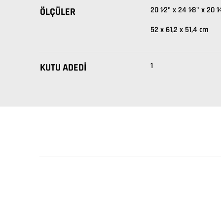
20 1⁄2" x 24 1⁄8" x 20 1
ÖLÇÜLER
52 x 61,2 x 51,4 cm
1
KUTU ADEDI