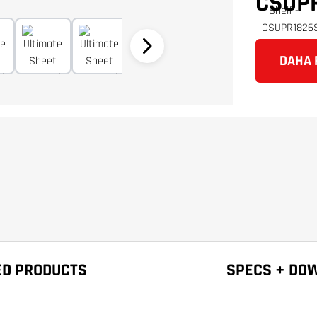
CSUP
DAHA F
ED PRODUCTS
SPECS + DO