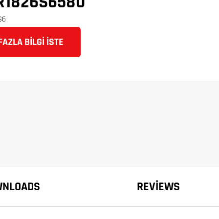
R1826S6580
AZLA BILGI İSTE
WNLOADS
REVIEWS