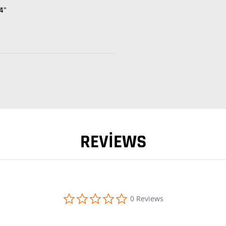
⁄4"
REVIEWS
0.0 star rating
0 Reviews