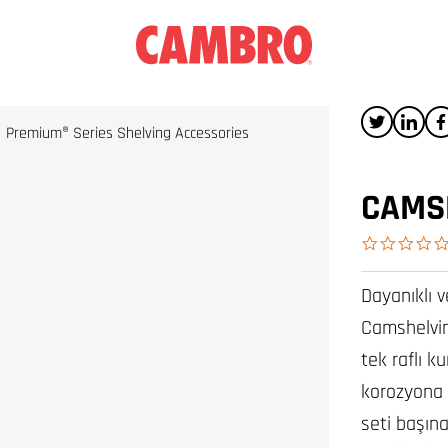
Premium® Series Shelving Accessories
CAMSH
Dayanıklı v
Camshelvin
tek raflı k
korozyona 
seti başına