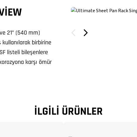
VIEW
) ve 21” (540 mm)
 kullanılarak birbirine
F listeli bileşenlere
e korozyona karşı ömür
İLGILI ÜRÜNLER