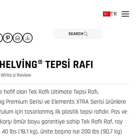
TR
SEARCH
ELVING® TEPSI RAFI
Write a Review
0.0 star rating
e hafif olan Tek Raflı Ultimate Tepsi Rafı,
g Premium Serisi ve Elements XTRA Serisi ürünlere
urulum için tasarlanmış ilk plastik tepsi rafıdır. Pas ve
karşı ömür boyu garantiye sahip Tek Raflı Raf, ray
 40 lbs (18,1 kg), ünite başına ise 200 lbs (90,7 kg)