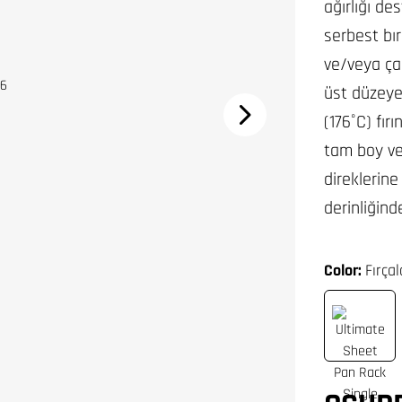
ağırlığı de
serbest bı
ve/veya ça
üst düzeye 
(176˚C) fır
tam boy vey
direklerine
derinliğin
Color:
Fırça