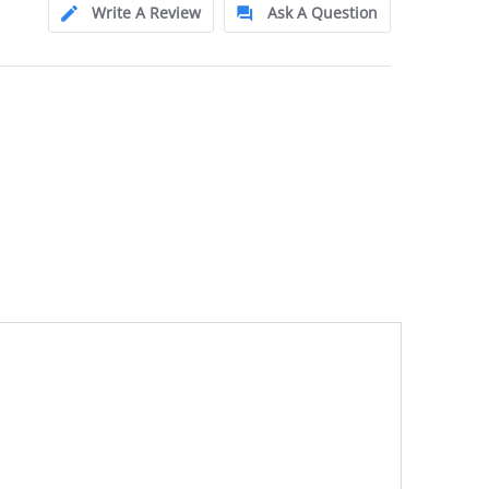
Write A Review
Ask A Question