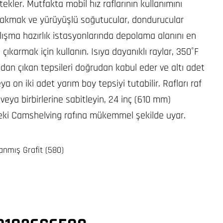
stekler. Mutfakta mobil hız raflarının kullanımını
rakmak ve yürüyüşlü soğutucular, dondurucular
lışma hazırlık istasyonlarında depolama alanını en
çıkarmak için kullanın. Isıya dayanıklı raylar, 350˚F
ından çıkan tepsileri doğrudan kabul eder ve altı adet
a on iki adet yarım boy tepsiyi tutabilir. Rafları raf
 veya birbirlerine sabitleyin, 24 inç (610 mm)
deki Camshelving rafına mükemmel şekilde uyar.
lanmış Grafit (580)