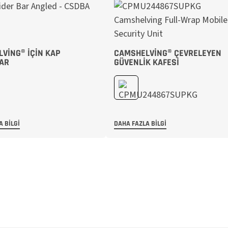
VING® İÇIN KAP
CAMSHELVING® ÇEVRELEYEN
LAR
GÜVENLIK KAFESI
A BILGI
DAHA FAZLA BILGI