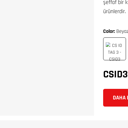
şeffaf bir 
ürünlerdir.
Color:
Beyaz
CSID3
DAHA F