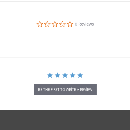
0.0 star rating
0 Reviews
BE THE FIRST TO WRITE A REVIEW