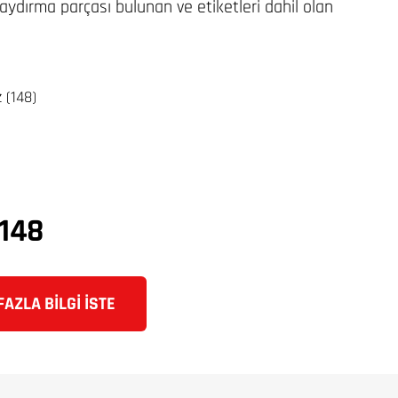
kaydırma parçası bulunan ve etiketleri dahil olan
 (148)
148
AZLA BILGI İSTE