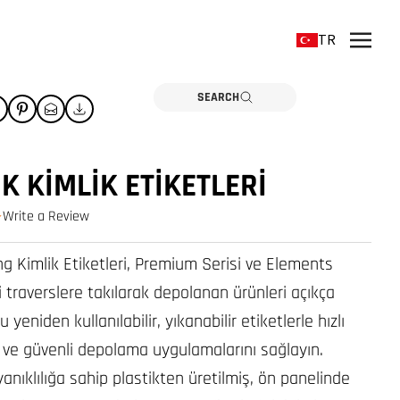
TR
SEARCH
K KIMLIK ETIKETLERI
Write a Review
0.0 star rating
g Kimlik Etiketleri, Premium Serisi ve Elements
 traverslere takılarak depolanan ürünleri açıkça
u yeniden kullanılabilir, yıkanabilir etiketlerle hızlı
ve güvenli depolama uygulamalarını sağlayın.
nıklılığa sahip plastikten üretilmiş, ön panelinde