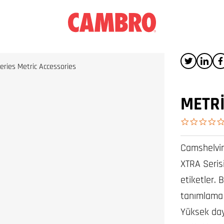
ries Metric Accessories
METRI
Camshelvin
XTRA Serisi
etiketler. B
tanımlama 
Yüksek daya