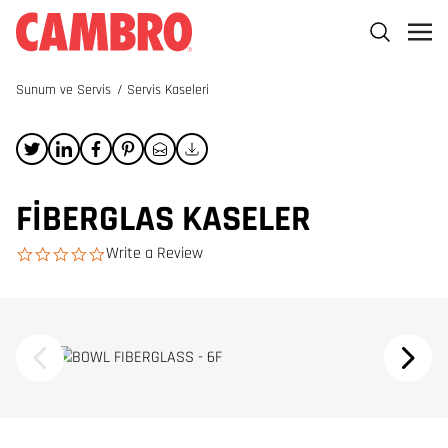
Sunum ve Servis
/
Servis Kaseleri
FIBERGLAS KASELER
Write a Review
0.0 star rating