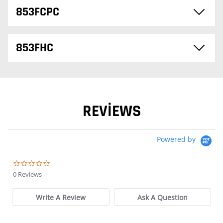
853FCPC
853FHC
REVIEWS
Powered by
0.0 star rating
0 Reviews
Write A Review
Ask A Question