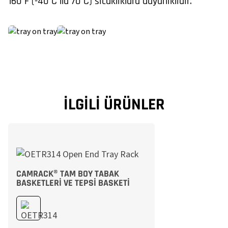
160°F (-40°C ila 70°C) sıcaklıklara dayanıklıdır.
İLGILI ÜRÜNLER
CAMRACK® TAM BOY TABAK
BASKETLERI VE TEPSI BASKETI