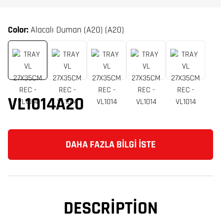
Color:
Alacalı Duman (A20) (A20)
VL1014A20
DAHA FAZLA BILGI İSTE
DESCRIPTION