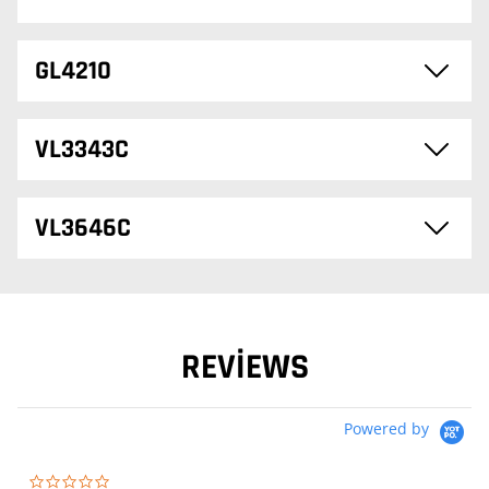
GL4210
VL3343C
VL3646C
REVIEWS
Powered by
0.0 star rating