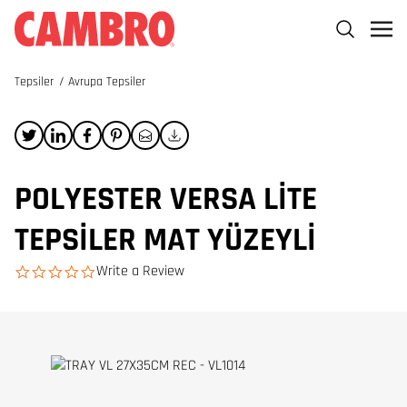
Tepsiler
/
Avrupa Tepsiler
POLYESTER VERSA LITE
TEPSILER MAT YÜZEYLI
Write a Review
0.0 star rating