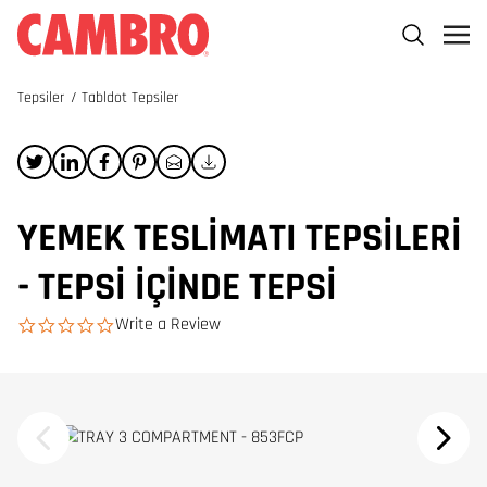
Tepsiler
/
Tabldot Tepsiler
YEMEK TESLIMATI TEPSILERI
- TEPSI İÇINDE TEPSI
Write a Review
0.0 star rating