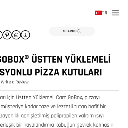
TR
SEARCH
GOBOX® ÜSTTEN YÜKLEMELI
SYONLU PIZZA KUTULARI
Write a Review
0.0 star rating
ları için Üstten Yüklemeli Cam GoBox, pizzayı
üşteriye kadar taze ve lezzetli tutan hafif bir
 Dayanıklı genişletilmiş polipropilen yalıtım ısıyı
yerleşik bir havalandırma kabuğun gevrek kalmasını