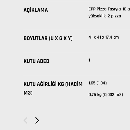
EPP Pizza Tasıyıcı 10 
AÇIKLAMA
yükseklik, 2 pizza
41 x 41 x 17,4 cm
BOYUTLAR (U X G X Y)
1
KUTU ADED
1.65 (1.04)
KUTU AĞIRLIĞI KG (HACIM
M3)
0,75 kg (0,002 m3)