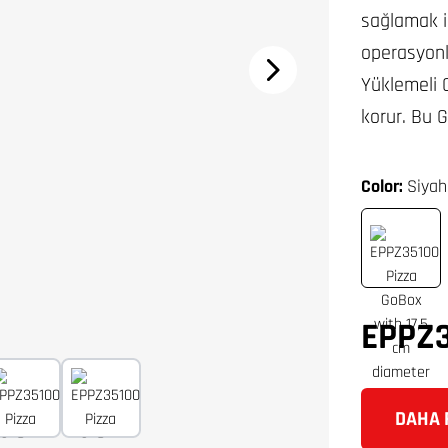
sağlamak i
operasyonla
Yüklemeli 
korur. Bu G
Color:
Siyah
EPPZ3
DAHA F