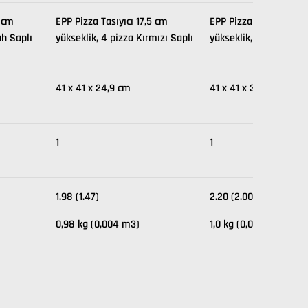
5 cm
EPP Pizza Tasıyıcı 17,5 cm
EPP Pizza Tasıyıcı 26,
ah Saplı
yükseklik, 4 pizza Kırmızı Saplı
yükseklik, 6 pizza
41 x 41 x 24,9 cm
41 x 41 x 33,9 cm
1
1
1.98 (1.47)
2.20 (2.00)
0,98 kg (0,004 m3)
1,0 kg (0,005 m3)