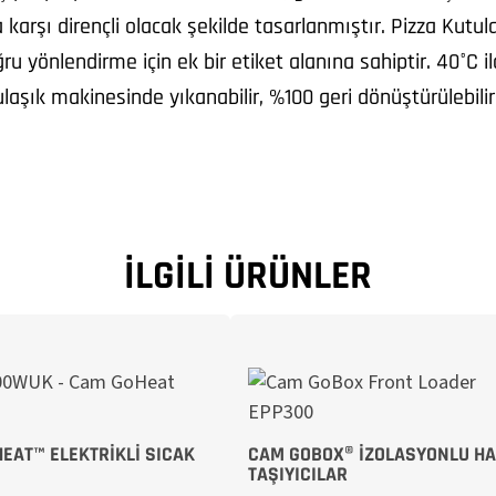
 karşı dirençli olacak şekilde tasarlanmıştır. Pizza Kutul
u yönlendirme için ek bir etiket alanına sahiptir. 40°C il
ulaşık makinesinde yıkanabilir, %100 geri dönüştürülebil
İLGILI ÜRÜNLER
EAT™ ELEKTRIKLI SICAK
CAM GOBOX® İZOLASYONLU HA
TAŞIYICILAR