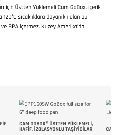
arı için Üstten Yüklemeli Cam GoBox, içerik
a 120°C sıcaklıklara dayanıklı olan bu
ir ve BPA içermez. Kuzey Amerika'da
FIF
CAM GOBOX® ÜSTTEN YÜKLEMELI,
HAFIF, İZOLASYONLU TAŞIYICILAR
CAM GOBOX® 