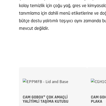
kolay temizlik için çoğu yağ, gres ve kimyasala
tanımlama için dahili menü etiketlerine ve doğr
bütçe dostu yalıtımlı taşıyıcı aynı zamanda b
mevcut değildir.
CAM GOBOX® ÇOK AMAÇLI
CAM GOH
YALITIMLI TAŞIMA KUTUSU
PLAKA