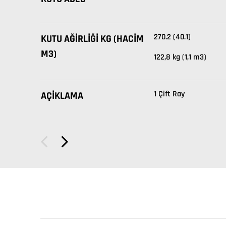
270.2 (40.1)
KUTU AĞIRLIĞI KG (HACIM
M3)
122,8 kg (1,1 m3)
1 Çift Ray
AÇIKLAMA