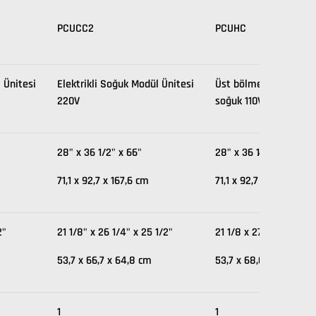
PCUCC2
PCUHC
 Ünitesi
Elektrikli Soğuk Modül Ünitesi
Üst bölme sıcak, alt 
220V
soğuk 110V
28" x 36 1/2" x 66"
28" x 36 1⁄2" x 66"
71,1 x 92,7 x 167,6 cm
71,1 x 92,7 x 167,6 cm
2"
21 1/8" x 26 1/4" x 25 1/2"
21 1/8 x 27"x 25 1/2"
53,7 x 66,7 x 64,8 cm
53,7 x 68,6 x 64,8 cm
1
1