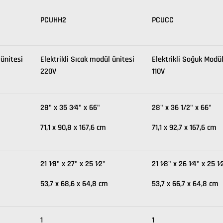
PCUHH2
PCUCC
 ünitesi
Elektrikli Sıcak modül ünitesi
Elektrikli Soğuk Modül
220V
110V
28" x 35 3⁄4" x 66"
28" x 36 1/2" x 66"
71,1 x 90,8 x 167,6 cm
71,1 x 92,7 x 167,6 cm
21 1⁄8" x 27" x 25 1⁄2"
21 1⁄8" x 26 1⁄4" x 25 1⁄
53,7 x 68,6 x 64,8 cm
53,7 x 66,7 x 64,8 cm
1
1