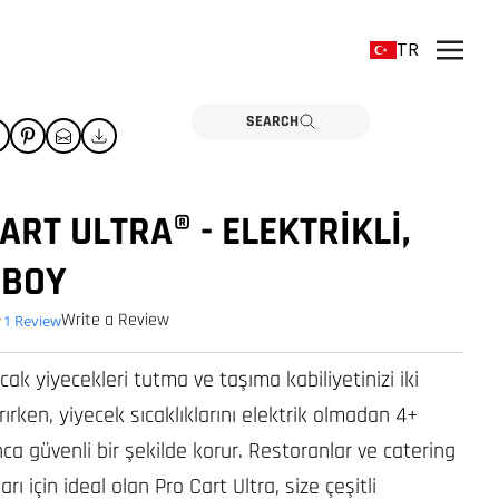
TR
SEARCH
ART ULTRA® - ELEKTRIKLI,
 BOY
Write a Review
4.0 star rating
1 Review
ıcak yiyecekleri tutma ve taşıma kabiliyetinizi iki
rırken, yiyecek sıcaklıklarını elektrik olmadan 4+
a güvenli bir şekilde korur. Restoranlar ve catering
rı için ideal olan Pro Cart Ultra, size çeşitli