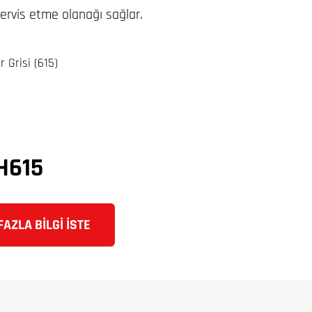
ervis etme olanağı sağlar.
 Grisi (615)
H615
AZLA BILGI İSTE