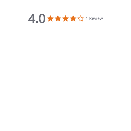
4.0
4.0 star rating
1 Review
 2026