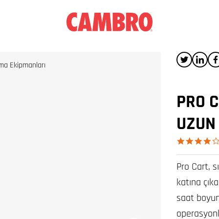
şıma Ekipmanları
PRO C
UZUN
Pro Cart, s
katına çıka
saat boyunc
operasyonla