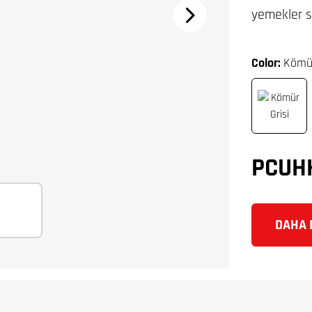
yemekler s
Color:
Kömür
PCUH
DAHA F