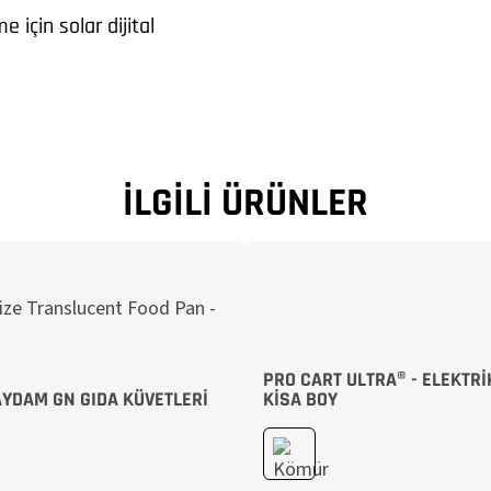
e için solar dijital
İLGILI ÜRÜNLER
PRO CART ULTRA® - ELEKTRIK
AYDAM GN GIDA KÜVETLERI
KISA BOY