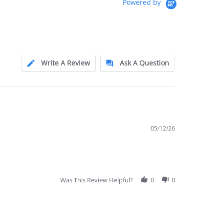
Powered by
Write A Review
Ask A Question
05/12/26
Was This Review Helpful?
0
0