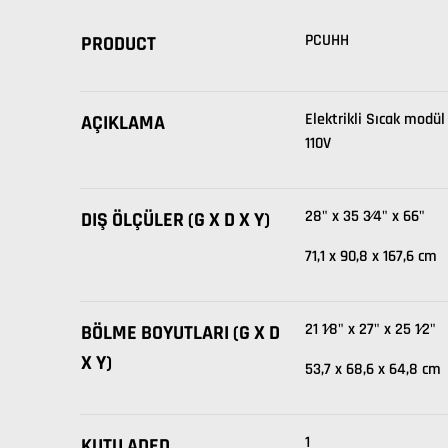
PCUHH
PRODUCT
Elektrikli Sıcak modül
AÇIKLAMA
110V
28" x 35 3⁄4" x 66"
DIŞ ÖLÇÜLER (G X D X Y)
71,1 x 90,8 x 167,6 cm
21 1⁄8" x 27" x 25 1⁄2"
BÖLME BOYUTLARI (G X D
X Y)
53,7 x 68,6 x 64,8 cm
1
KUTU ADED