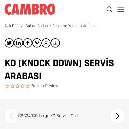
Açık Büfe ve Salata Barları
/
Servis ve Yardımcı Arabalar
KD (KNOCK DOWN) SERVIS
ARABASI
Write a Review
0.0 star rating