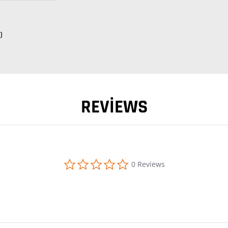
)
REVIEWS
0.0 star rating
0 Reviews