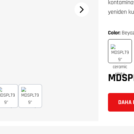
kontaminas
yeniden kul
Color:
Beyaz
MDSP
DAHA F