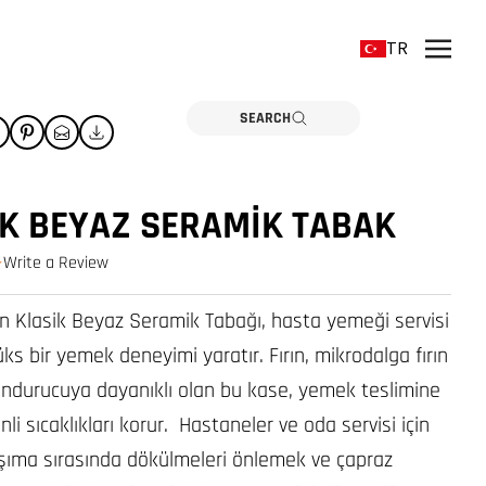
TR
SEARCH
IK BEYAZ SERAMIK TABAK
Write a Review
0.0 star rating
 Klasik Beyaz Seramik Tabağı, hasta yemeği servisi
üks bir yemek deneyimi yaratır. Fırın, mikrodalga fırın
ondurucuya dayanıklı olan bu kase, yemek teslimine
li sıcaklıkları korur. Hastaneler ve oda servisi için
taşıma sırasında dökülmeleri önlemek ve çapraz