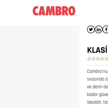
KLAS
Cambro'nun
sırasında l
ve derin d
kadar güven
idealdir, 