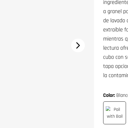
ingredient
a granel pa
de lavado 
extraíble f
mientras q
lectura ofr
cubo con s
tapa opcio
la contami
Color:
Blanc