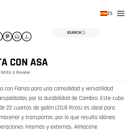
ES
SEARCH
TA CON ASA
Write a Review
0.0 star rating
ubo con Fianza para una comodidad y versatilidad
 respaldadas por la durabilidad de Cambro. Este cubo
e 22 cuartos de galón (20,8 litros) es ideal para
lmacenar y transportar, por lo que resulta idóneo
peraciones internas y externas. Almacene