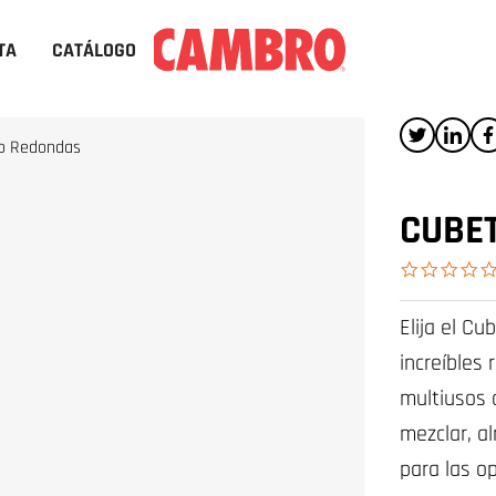
TA
CATÁLOGO
to Redondas
CUBE
Elija el C
increíbles
multiusos d
mezclar, a
para las o