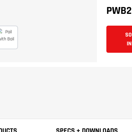
PWB2
SO
I
DUCTS
SPECS + DOWNLOADS