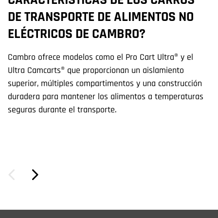
CARACTERÍSTICAS DE LOS CARROS
C
DE TRANSPORTE DE ALIMENTOS NO
A
ELÉCTRICOS DE CAMBRO?
M
S
Cambro ofrece modelos como el Pro Cart Ultra® y el
Ultra Camcarts® que proporcionan un aislamiento
Es
superior, múltiples compartimentos y una construcción
lo
duradera para mantener los alimentos a temperaturas
gr
seguras durante el transporte.