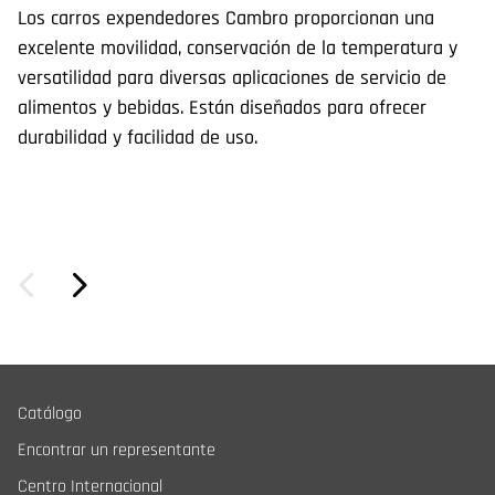
Los carros expendedores Cambro proporcionan una
Lo
excelente movilidad, conservación de la temperatura y
va
versatilidad para diversas aplicaciones de servicio de
va
alimentos y bebidas. Están diseñados para ofrecer
fr
durabilidad y facilidad de uso.
Catálogo
Encontrar un representante
Centro Internacional