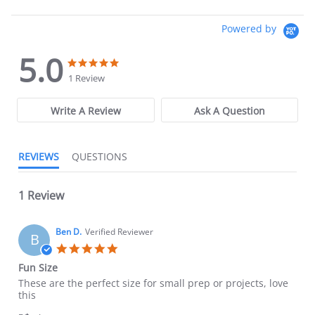
Powered by
5.0
5.0 star rating
5.0 star rating
1 Review
Write A Review
Ask A Question
REVIEWS
QUESTIONS
1 Review
Ben D.
Verified Reviewer
B
5.0 star rating
Fun Size
Review by Ben D. on 19 Jun 2025
review stating Fun Size
These are the perfect size for small prep or projects, love
this