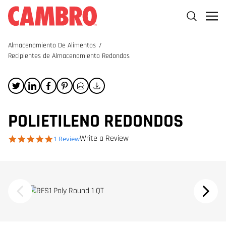
Almacenamiento De Alimentos
/
Recipientes de Almacenamiento Redondas
POLIETILENO REDONDOS
Write a Review
5.0 star rating
1 Review