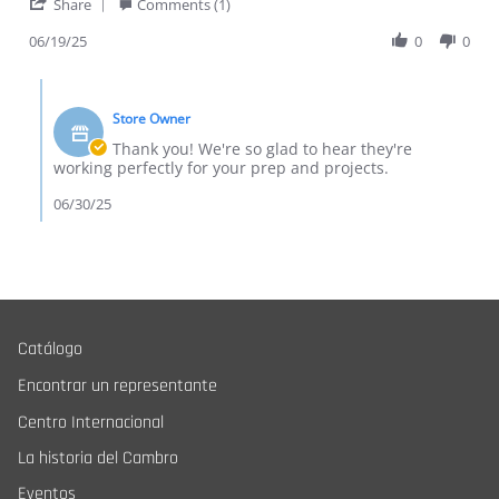
' Share Review by Ben D. on 19 Jun 2025
Share
Comments (1)
06/19/25
0
0
Comments by Store Owner on Review by Ben D. on 19 Jun 20
Store Owner
Thank you! We're so glad to hear they're
working perfectly for your prep and projects.
06/30/25
Catálogo
Encontrar un representante
Centro Internacional
La historia del Cambro
Eventos