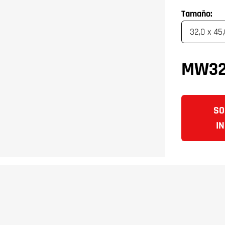
Tamaño:
MW32
SO
I