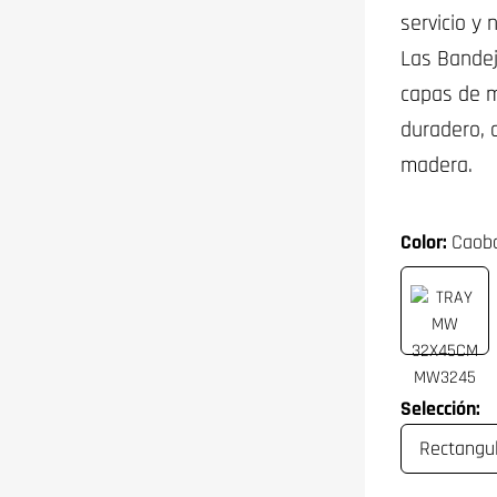
servicio y
Las Bande
capas de m
duradero, 
madera.
Color:
Caob
Selección: