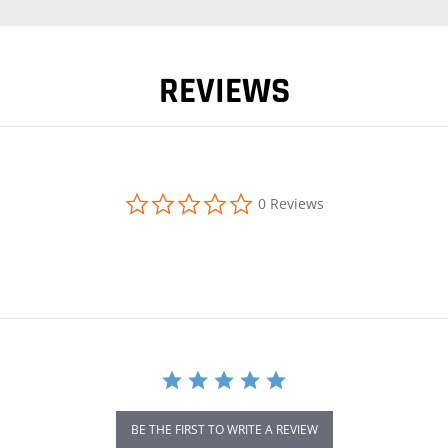
REVIEWS
0.0 star rating
0 Reviews
BE THE FIRST TO WRITE A REVIEW