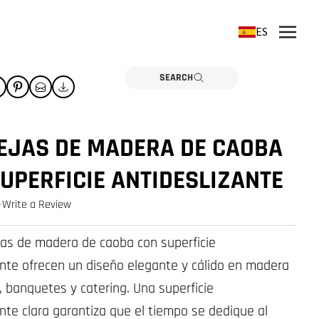
ES
SEARCH
EJAS DE MADERA DE CAOBA
UPERFICIE ANTIDESLIZANTE
Write a Review
0.0 star rating
as de madera de caoba con superficie
ante ofrecen un diseño elegante y cálido en madera
, banquetes y catering. Una superficie
ante clara garantiza que el tiempo se dedique al