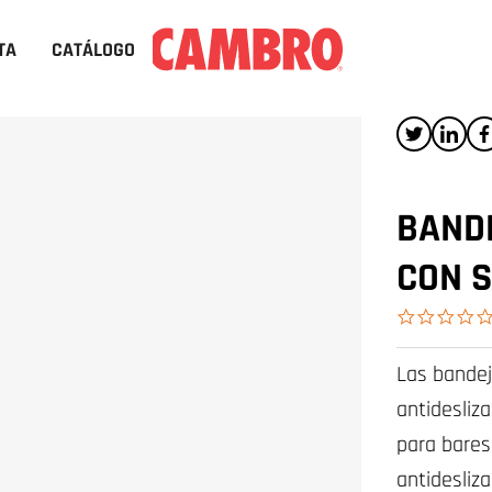
TA
CATÁLOGO
BAND
CON S
Las bandej
antidesliz
para bares
antidesliz