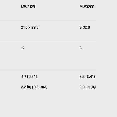
MW2129
MW3200
21,0 x 29,0
ø 32,0
12
6
4.7 (0.24)
6.3 (0.41)
2,2 kg (0,01 m3)
2,9 kg (0,01 m3)