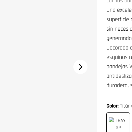
con las ba
Una excele
superficie
sin necesi
generando 
Decorada e
esquinas r
bandejas V
antidesliz
duradera, 
Color:
Titán