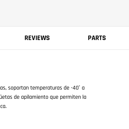
REVIEWS
PARTS
llas, soportan temperaturas de -40˚ a
üetas de apilamiento que permiten la
ica.