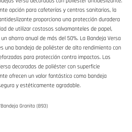
ndejas Versa decoradas con poliéster antideslizante.
nte opción para cafeterías y centros sanitarios, la
 antideslizante proporciona una protección duradera
dad de utilizar costosos salvamanteles de papel,
un ahorro anual de más del 50%. La Bandeja Versa
s una bandeja de poliéster de alto rendimiento con
eforzadas para protección contra impactos. Las
ersa decoradas de poliéster con superficie
ante ofrecen un valor fantástico como bandeja
segura y estéticamente agradable.
/Bandeja Granito (B93)