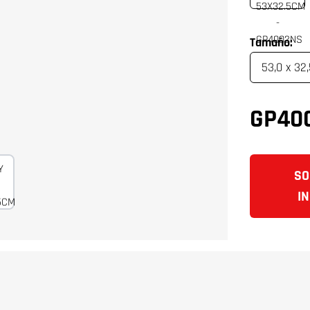
Tamaño:
GP40
SO
I