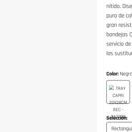
nítido. Di
pura de ca
gran resis
bandejas C
servicio d
las sustit
Color:
Negro
Selección: