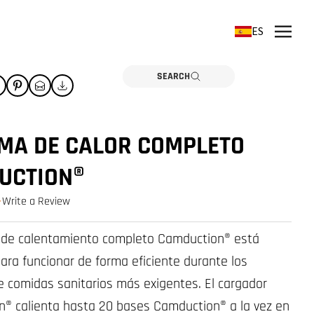
ES
SEARCH
EMA DE CALOR COMPLETO
UCTION®
Write a Review
0.0 star rating
 de calentamiento completo Camduction® está
ara funcionar de forma eficiente durante los
de comidas sanitarios más exigentes. El cargador
® calienta hasta 20 bases Camduction® a la vez en