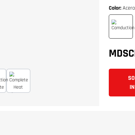
Color:
Acero
MDSC
SO
I