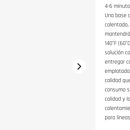
4-6 minuto
Una base 
calentado,
mantendrá 
140°F (60°
solución c
entregar c
emplatadas
calidad qu
consumo se
calidad y 
calentamie
para línea