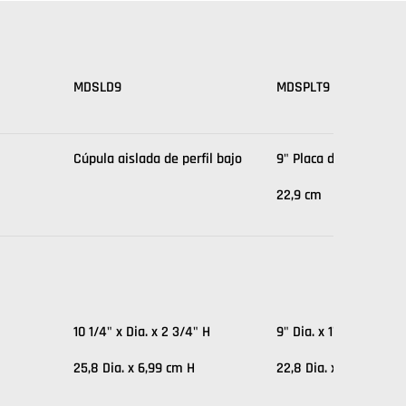
MDSLD9
MDSPLT9
Cúpula aislada de perfil bajo
9" Placa de cerámica
22,9 cm
10 1/4" x Dia. x 2 3/4" H
9" Dia. x 1" H
25,8 Dia. x 6,99 cm H
22,8 Dia. x 2,5 cm H