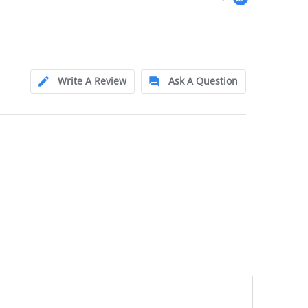
Write A Review
Ask A Question