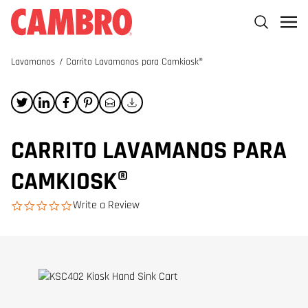
Lavamanos
/
Carrito Lavamanos para Camkiosk®
CARRITO LAVAMANOS PARA
CAMKIOSK®
Write a Review
0.0 star rating