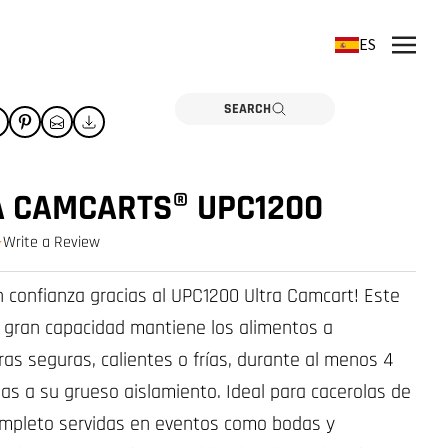
ES
SEARCH
A CAMCARTS® UPC1200
Write a Review
0.0 star rating
n confianza gracias al UPC1200 Ultra Camcart! Este
 gran capacidad mantiene los alimentos a
as seguras, calientes o frías, durante al menos 4
ias a su grueso aislamiento. Ideal para cacerolas de
mpleto servidas en eventos como bodas y