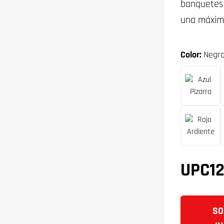
banquetes,
una máxima
Color:
Negro
UPC12
SO