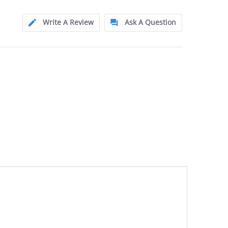
Write A Review
Ask A Question