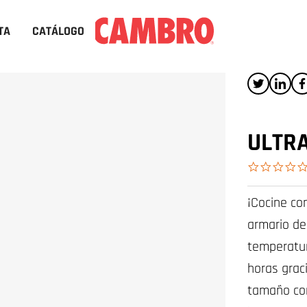
TA
CATÁLOGO
ULTR
¡Cocine co
armario de
temperatur
horas grac
tamaño co