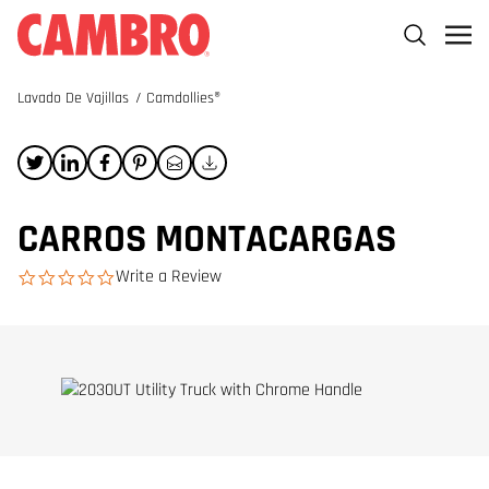
Lavado De Vajillas
/
Camdollies®
CARROS MONTACARGAS
Write a Review
0.0 star rating